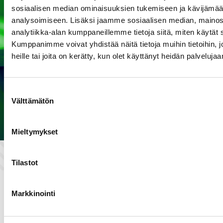
Riittää
Meille
sosiaalisen median ominaisuuksien tukemiseen ja kävijäm
Asiakasty
kun
analysoimiseen. Lisäksi jaamme sosiaalisen median, mainos
ytyväisyy
töihin?
analytiikka-alan kumppaneillemme tietoja siitä, miten käytä
otatte
skysely
Kumppanimme voivat yhdistää näitä tietoja muihin tietoihin, jo
2025
heille tai joita on kerätty, kun olet käyttänyt heidän palvelujaa
yhteyttä.
(22.9.2025
)
Suostumuksen
Välttämätön
valinta
Mieltymykset
Tilastot
SIRICO - MORE THAN
ELECTRONICS
Markkinointi