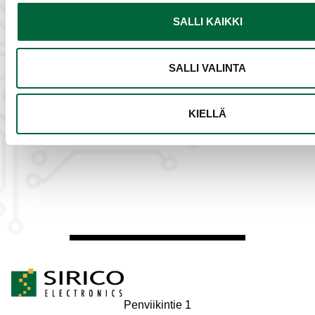
SALLI KAIKKI
me
”Haemme aina kestäviä
na
ratkaisuja.”
SALLI VALINTA
.”
KIELLÄ
Penviikintie 1