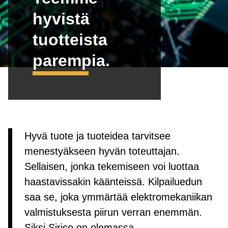
hyvistä
tuotteista
parempia.
Hyvä tuote ja tuoteidea tarvitsee
menestyäkseen hyvän toteuttajan.
Sellaisen, jonka tekemiseen voi luottaa
haastavissakin käänteissä. Kilpailuedun
saa se, joka ymmärtää elektromekaniikan
valmistuksesta piirun verran enemmän.
Siksi Sirico on olemassa.