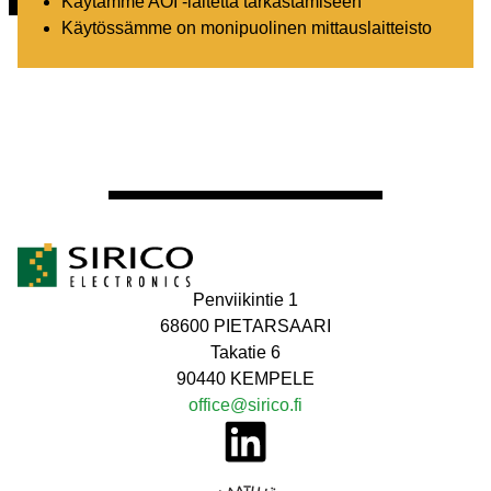
Käytämme AOI -laitetta tarkastamiseen
Käytössämme on monipuolinen mittauslaitteisto
Penviikintie 1
68600 PIETARSAARI
Takatie 6
90440 KEMPELE
office@sirico.fi