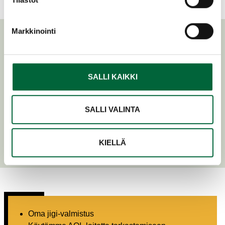
Markkinointi
Kysy lisää ohjelmoinnista ja
testauksesta!
SALLI KAIKKI
Petri Pekola
SALLI VALINTA
040 536 5639
petri.pekola(at)sirico.fi
KIELLÄ
Oma jigi-valmistus