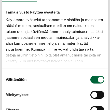
meille. Voimme valmistaa jigin ja luoda
ohjelmointiympäristön sekä käyttää tarvittaessa myös
Tämä sivusto käyttää evästeitä
asiakkaan järjestelmiä.
Käytämme evästeitä tarjoamamme sisällön ja mainosten
räätälöimiseen, sosiaalisen median ominaisuuksien
Piirilevyjen testaus ja tarkastus
tukemiseen ja kävijämäärämme analysoimiseen. Lisäksi
monipuolisella laitteistolla
jaamme sosiaalisen median, mainosalan ja analytiikka-
alan kumppaneillemme tietoja siitä, miten käytät
Testaamme piirilevyt, osakokoonpanot ja valmiit laitteet
sivustoamme. Kumppanimme voivat yhdistää näitä
monipuolisella mittauslaitteistollamme. Laadun
tietoja muihin tietoihin, joita olet antanut heille tai joita on
tarkastukseen käytämme AOI-laitetta (Automatic Optical
kerätty, kun olet käyttänyt heidän palvelujaan.
Inspection). Tämän menetelmän avulla voidaan löytää
esim. mahdolliset puuttuvat, väärät tai huonosti
asennetut komponentit, huonot juotokset tai oikosulut.
Suostumuksen
Välttämätön
valinta
Teemme myös mikroskooppitarkastuksia ja visuaalisia
tarkastuksia. Erilaisten mittauslaitteiden lisäksi meillä
Mieltymykset
on omaa jigituotantoa. Hoidamme myös tuotteiden
röntgenkuvaukset yhteistyökumppanimme kautta.
Tilastot