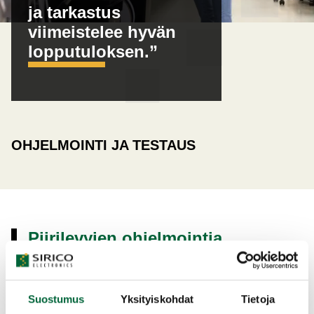
ja tarkastus
viimeistelee hyvän
lopputuloksen.”
OHJELMOINTI JA TESTAUS
Piirilevyjen ohjelmointia
valmistuksen yhteydessä
Teemme ohjelmointia piirilevyihin valmistuksen
yhteydessä. Kun piirilevy on valmistettu, voimme lisätä
Suostumus
Yksityiskohdat
Tietoja
siihen halutun ohjelmiston, jonka asiakas toimittaa