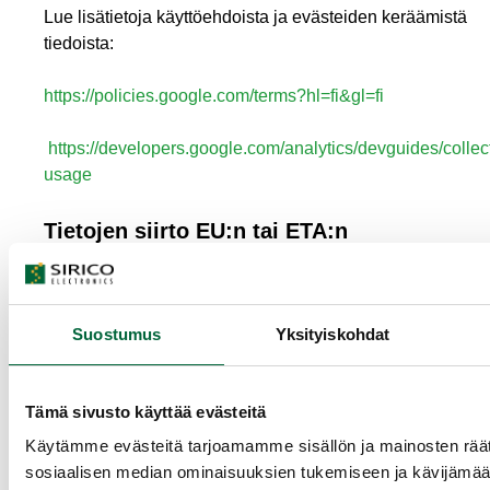
Lue lisätietoja käyttöehdoista ja evästeiden keräämistä
tiedoista:
https://policies.google.com/terms?hl=fi&gl=fi
https://developers.google.com/analytics/devguides/collect
usage
Tietojen siirto EU:n tai ETA:n
ulkopuolelle
Tietoja ei pääsääntöisesti siirretä EU:n tai ETA:n
Suostumus
Yksityiskohdat
ulkopuolelle. Käyttämämme palveluntarjoaja Google
Analytics saattaa kuitenkin siirtää tietoja EU‐ tai ETA‐
alueen ulkopuolelle. Evästeiden tiedot siirtyvät yllä
Tämä sivusto käyttää evästeitä
mainittujen palveluntarjoajien periaatteiden mukaisesti
(ks. linkit yllä).
Käytämme evästeitä tarjoamamme sisällön ja mainosten räät
sosiaalisen median ominaisuuksien tukemiseen ja kävijäm