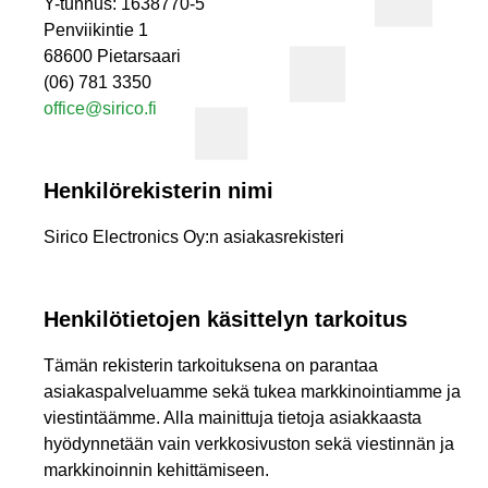
Y-tunnus: 1638770-5
Penviikintie 1
68600 Pietarsaari
(06) 781 3350
office@sirico.fi
Henkilörekisterin nimi
Sirico Electronics Oy:n asiakasrekisteri
Henkilötietojen käsittelyn tarkoitus
Tämän rekisterin tarkoituksena on parantaa
asiakaspalveluamme sekä tukea markkinointiamme ja
viestintäämme. Alla mainittuja tietoja asiakkaasta
hyödynnetään vain verkkosivuston sekä viestinnän ja
markkinoinnin kehittämiseen.