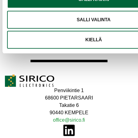
verkkosivustoamme, jotta olet tietoinen selosteen
mahdollisista muutoksista.
SALLI VALINTA
Päivitetty 4.6.2024
KIELLÄ
Penviikintie 1
68600 PIETARSAARI
Takatie 6
90440 KEMPELE
office@sirico.fi