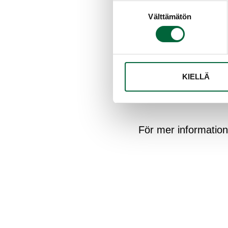
Suostumuksen
Välttämätön
valinta
Gör ditt ex
Skulle du vara intre
KIELLÄ
Skicka din fritt for
För mer informatio