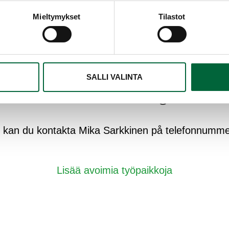
Mieltymykset
Tilastot
amensarbete hos oss
sserad av att göra ditt examensarbete för Sirico El
SALLI VALINTA
mulerade ansökan till adressen
office@sirico.fi
n kan du kontakta Mika Sarkkinen på telefonnumm
Lisää avoimia työpaikkoja