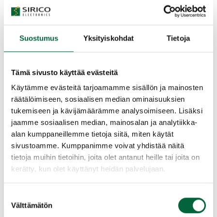
Kundberättelse – TK Engineering
Oy (11.12.2024)
Suostumus
Yksityiskohdat
Tietoja
Kundberättelse – C2 SmartLight Oy
Tämä sivusto käyttää evästeitä
(1.10.2024)
Käytämme evästeitä tarjoamamme sisällön ja mainosten
räätälöimiseen, sosiaalisen median ominaisuuksien
tukemiseen ja kävijämäärämme analysoimiseen. Lisäksi
Vi deltar i Underleverantörsmässan i
jaamme sosiaalisen median, mainosalan ja analytiikka-
Tammerfors (25.9.2024)
alan kumppaneillemme tietoja siitä, miten käytät
sivustoamme. Kumppanimme voivat yhdistää näitä
tietoja muihin tietoihin, joita olet antanut heille tai joita on
Kundberättelse – Natlink Oy
kerätty, kun olet käyttänyt heidän palvelujaan.
(14.6.2024)
Suostumuksen
Välttämätön
valinta