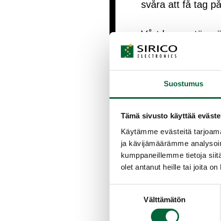
svåra att få tag på
Vårt leverantörsn
uppfyller våra kun
situation årligen 
Suostumus
Vi förutsätter att 
granskas ur ett h
Tämä sivusto käyttää eväste
Käytämme evästeitä tarjoama
Vi kan även konku
ja kävijämäärämme analysoim
hitta den partner s
kumppaneillemme tietoja siitä
olet antanut heille tai joita o
Alternativ
Suostumuksen
Välttämätön
Om de komponenter 
valinta
alternativa kompo