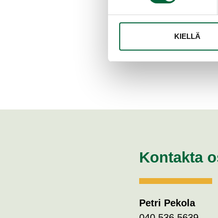
förebygga eventuel
produkttillverknin
KIELLÄ
Kontakta os
Petri Pekola
040 536 5639