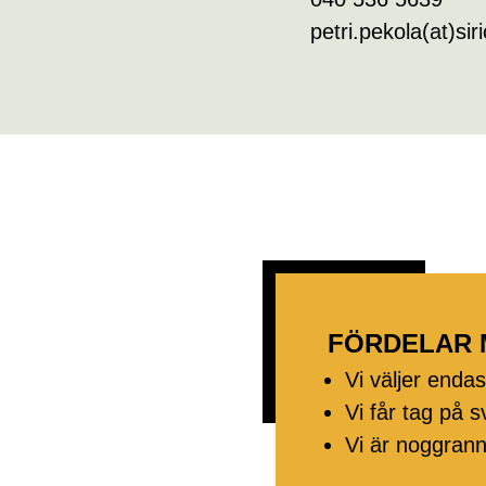
petri.pekola(at)siri
FÖRDELAR 
Vi väljer endas
Vi får tag på 
Vi är noggrann