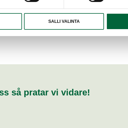
la leveransavbrott eller hitta mer kostnadseffektiv
gen.
SALLI VALINTA
s så pratar vi vidare!