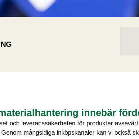
ING
aterialhantering innebär förd
iset och leveranssäkerheten för produkter avsevä
. Genom mångsidiga inköpskanaler kan vi också s