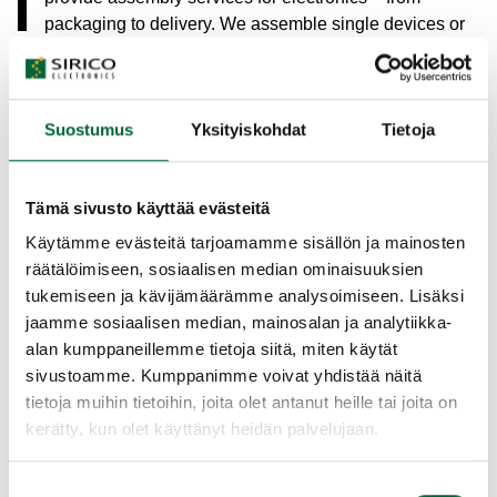
packaging to delivery. We assemble single devices or
perform sub-assemblies for larger devices. Our
assembly services can be completed with programming
and testing.
Suostumus
Yksityiskohdat
Tietoja
In our extensive partnership network, we have experts
from various fields who enable us to offer demanding
Tämä sivusto käyttää evästeitä
assembly products equipped with special details. We
manufacture the necessary cable and wiring harnesses
Käytämme evästeitä tarjoamamme sisällön ja mainosten
for assembly and procure the required plastic parts,
räätälöimiseen, sosiaalisen median ominaisuuksien
injection molded components, fasteners, sheet metal
tukemiseen ja kävijämäärämme analysoimiseen. Lisäksi
parts, machined parts and coatings. We handle the
jaamme sosiaalisen median, mainosalan ja analytiikka-
procurement of all necessary components on behalf of
alan kumppaneillemme tietoja siitä, miten käytät
the customer.
sivustoamme. Kumppanimme voivat yhdistää näitä
tietoja muihin tietoihin, joita olet antanut heille tai joita on
From assembly to delivered
kerätty, kun olet käyttänyt heidän palvelujaan.
product
Suostumuksen
In addition to finished products, we offer customers